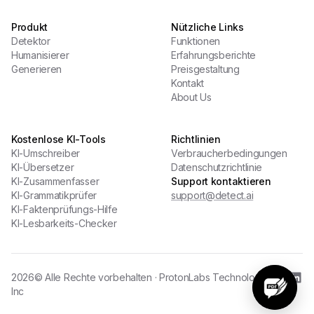
Produkt
Nützliche Links
Detektor
Funktionen
Humanisierer
Erfahrungsberichte
Generieren
Preisgestaltung
Kontakt
About Us
Kostenlose KI-Tools
Richtlinien
KI-Umschreiber
Verbraucherbedingungen
KI-Übersetzer
Datenschutzrichtlinie
KI-Zusammenfasser
Support kontaktieren
KI-Grammatikprüfer
support@detect.ai
KI-Faktenprüfungs-Hilfe
KI-Lesbarkeits-Checker
2026
© Alle Rechte vorbehalten · ProtonLabs Technology
Inc